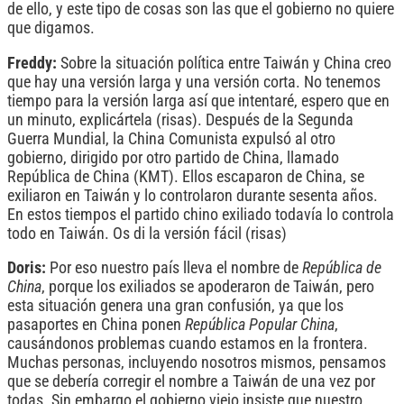
de ello, y este tipo de cosas son las que el gobierno no quiere
que digamos.
Freddy:
Sobre la situación política entre Taiwán y China creo
que hay una versión larga y una versión corta. No tenemos
tiempo para la versión larga así que intentaré, espero que en
un minuto, explicártela (risas). Después de la Segunda
Guerra Mundial, la China Comunista expulsó al otro
gobierno, dirigido por otro partido de China, llamado
República de China (KMT). Ellos escaparon de China, se
exiliaron en Taiwán y lo controlaron durante sesenta años.
En estos tiempos el partido chino exiliado todavía lo controla
todo en Taiwán. Os di la versión fácil (risas)
Doris:
Por eso nuestro país lleva el nombre de
República de
China
, porque los exiliados se apoderaron de Taiwán, pero
esta situación genera una gran confusión, ya que los
pasaportes en China ponen
República Popular China
,
causándonos problemas cuando estamos en la frontera.
Muchas personas, incluyendo nosotros mismos, pensamos
que se debería corregir el nombre a Taiwán de una vez por
todas. Sin embargo el gobierno viejo insiste que nuestro