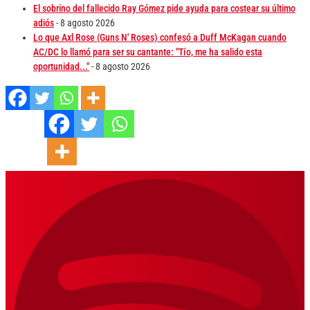
El sobrino del fallecido Ray Gómez pide ayuda para costear su último
adiós
- 8 agosto 2026
Lo que Axl Rose (Guns N' Roses) confesó a Duff McKagan cuando
AC/DC lo llamó para ser su cantante: "Tío, me ha salido esta
oportunidad..."
- 8 agosto 2026