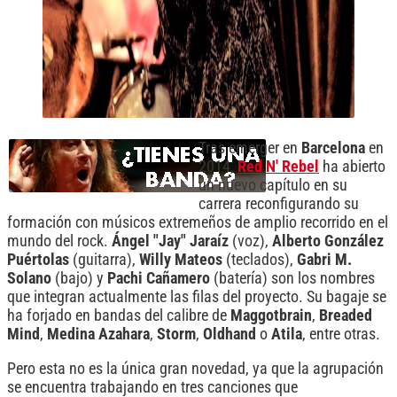
Tras emerger en
Barcelona
en
2014,
Red N' Rebel
ha abierto
un nuevo capítulo en su
carrera reconfigurando su
formación con músicos extremeños de amplio recorrido en el
mundo del rock.
Ángel "Jay" Jaraíz
(voz),
Alberto González
Puértolas
(guitarra),
Willy Mateos
(teclados),
Gabri M.
Solano
(bajo) y
Pachi Cañamero
(batería) son los nombres
que integran actualmente las filas del proyecto. Su bagaje se
ha forjado en bandas del calibre de
Maggotbrain
,
Breaded
Mind
,
Medina Azahara
,
Storm
,
Oldhand
o
Atila
, entre otras.
Pero esta no es la única gran novedad, ya que la agrupación
se encuentra trabajando en tres canciones que