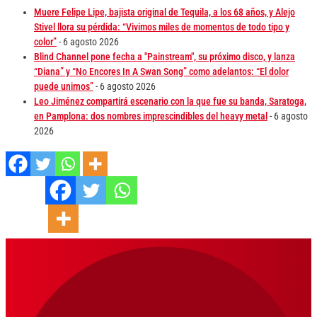
Muere Felipe Lipe, bajista original de Tequila, a los 68 años, y Alejo
Stivel llora su pérdida: “Vivimos miles de momentos de todo tipo y
color”
- 6 agosto 2026
Blind Channel pone fecha a "Painstream", su próximo disco, y lanza
“Diana” y “No Encores In A Swan Song” como adelantos: “El dolor
puede unirnos”
- 6 agosto 2026
Leo Jiménez compartirá escenario con la que fue su banda, Saratoga,
en Pamplona: dos nombres imprescindibles del heavy metal
- 6 agosto
2026