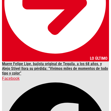
LO ÚLTIMO
Muere Felipe Lipe, bajista original de Tequila, a los 68 años, y
Alejo Stivel llora su pérdida: “Vivimos miles de momentos de todo
tipo y color”
Facebook