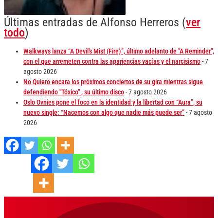
Últimas entradas de Alfonso Herreros
(
ver
todo
)
Walkways lanza “A Devil's Mist (Fire)”, último adelanto de "A Reminder",
con el que arremeten contra las apariencias vacías y el narcisismo
- 7
agosto 2026
No Quiero encara los próximos conciertos de su gira mientras sigue
defendiendo "Tóxico" , su último disco
- 7 agosto 2026
Oslo Ovnies pone el foco en la identidad y la libertad con “Aura”, su
nuevo single: “Nacemos con algo que nadie más puede ser”
- 7 agosto
2026