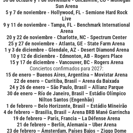
30 de octubre y 1 de noviembre - Uncasville, CO - Mohegan
Sun Arena
5 y 7 de noviembre - Hollywood, FL - Semione Hard Rock
Live
9 y 11 de noviembre - Tampa, FL - Benchmark International
Arena
20 y 22 de noviembre - Charlotte, NC - Spectrum Center
25 y 27 de noviembre - Atlanta, GE - State Farm Arena
1 y 3 de diciembre - Glendale, AZ - Desert Diamond Arena
10 y 12 de diciembre - Edmonton, AB - Rogers Place
15 y 17 de diciembre - Vancouver, BC - Rogers Arena
Conciertos confirmados para 2027:
15 de enero – Buenos Aires, Argentina – Movistar Arena
22 de enero – Curitiba, Brasil – Arena da Baixada
24 y 26 de enero – São Paulo, Brasil – Allianz Parque
30 de enero – Río de Janeiro, Brasil – Estádio Olímpico
Nilton Santos (Engenhão)
1 de febrero – Belo Horizonte, Brasil – Estádio Mineirão
4 de febrero – Brasilia, Brasil – Arena BRB Mané Garrincha
19 de febrero – París, Francia – La Défense Arena
21 de febrero – Berlín, Alemania – Uber Arena
23 de febrero – Ámsterdam, Países Bajos – Ziggo Dome