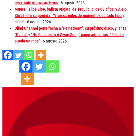
rescatado de sus archivos
- 6 agosto 2026
Muere Felipe Lipe, bajista original de Tequila, a los 68 años, y Alejo
Stivel llora su pérdida: “Vivimos miles de momentos de todo tipo y
color”
- 6 agosto 2026
Blind Channel pone fecha a "Painstream", su próximo disco, y lanza
“Diana” y “No Encores In A Swan Song” como adelantos: “El dolor
puede unirnos”
- 6 agosto 2026