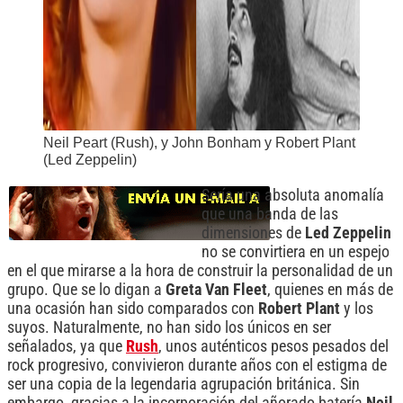
Neil Peart (Rush), y John Bonham y Robert Plant
(Led Zeppelin)
Sería una absoluta anomalía
que una banda de las
dimensiones de
Led Zeppelin
no se convirtiera en un espejo
en el que mirarse a la hora de construir la personalidad de un
grupo. Que se lo digan a
Greta Van Fleet
, quienes en más de
una ocasión han sido comparados con
Robert Plant
y los
suyos. Naturalmente, no han sido los únicos en ser
señalados, ya que
Rush
, unos auténticos pesos pesados del
rock progresivo, convivieron durante años con el estigma de
ser una copia de la legendaria agrupación británica. Sin
embargo, gracias a la incorporación del añorado batería
Neil