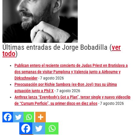
Últimas entradas de Jorge Bobadilla
(
ver
todo
)
Publican entero el reciente concierto de Judas Priest en Bratislava a
dos semanas de visitar Pamplona y Valencia junto a Airbourne y
Dirkschneider
- 7 agosto 2026
Preocupación por Richie Sambora (ex-Bon Jovi) tras su última
actuación junto a Phil X
- 7 agosto 2026
Anthrax lanza “Everybody’s Got a Plan”, tercer single y nuevo videoclip
de “Cursum Perficio”, su primer disco en diez años
- 7 agosto 2026