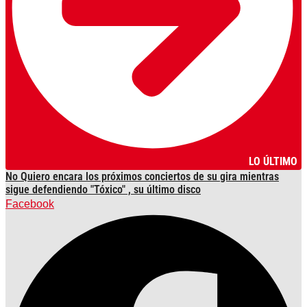
LO ÚLTIMO
No Quiero encara los próximos conciertos de su gira mientras
sigue defendiendo "Tóxico" , su último disco
Facebook