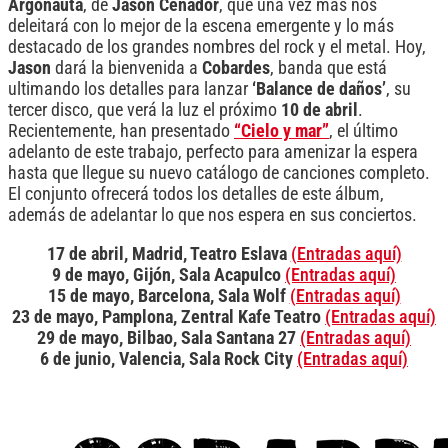
Argonauta
, de
Jason Cenador
, que una vez más nos
deleitará con lo mejor de la escena emergente y lo más
destacado de los grandes nombres del rock y el metal. Hoy,
Jason
dará la bienvenida a
Cobardes
, banda que está
ultimando los detalles para lanzar
‘Balance de daños’
, su
tercer disco, que verá la luz el próximo
10 de abril
.
Recientemente, han presentado
“Cielo y mar”
, el último
adelanto de este trabajo, perfecto para amenizar la espera
hasta que llegue su nuevo catálogo de canciones completo.
El conjunto ofrecerá todos los detalles de este álbum,
además de adelantar lo que nos espera en sus conciertos.
17 de abril, Madrid, Teatro Eslava
(Entradas aquí)
9 de mayo, Gijón, Sala Acapulco
(Entradas aquí)
15 de mayo, Barcelona, Sala Wolf
(Entradas aquí)
23 de mayo, Pamplona, Zentral Kafe Teatro
(Entradas aquí)
29 de mayo, Bilbao, Sala Santana 27
(Entradas aquí)
6 de junio, Valencia, Sala Rock City
(Entradas aquí)