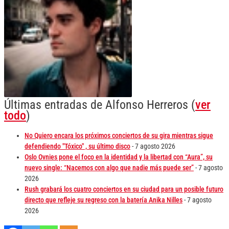
Últimas entradas de Alfonso Herreros
(
ver
todo
)
No Quiero encara los próximos conciertos de su gira mientras sigue
defendiendo "Tóxico" , su último disco
- 7 agosto 2026
Oslo Ovnies pone el foco en la identidad y la libertad con “Aura”, su
nuevo single: “Nacemos con algo que nadie más puede ser”
- 7 agosto
2026
Rush grabará los cuatro conciertos en su ciudad para un posible futuro
directo que refleje su regreso con la batería Anika Nilles
- 7 agosto
2026