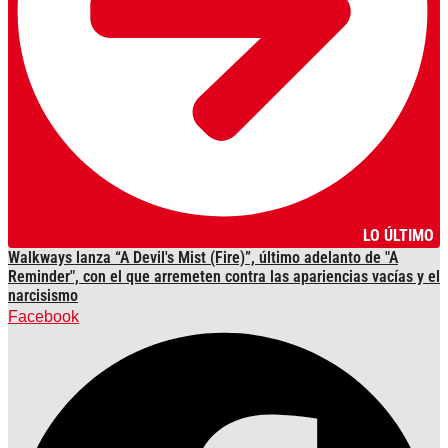
LO ÚLTIMO
Walkways lanza “A Devil's Mist (Fire)”, último adelanto de "A
Reminder", con el que arremeten contra las apariencias vacías y el
narcisismo
Facebook