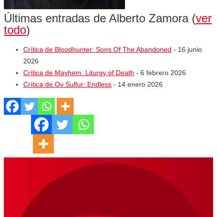
Últimas entradas de Alberto Zamora
(
ver
todo
)
Crítica de Bloodhunter: Sons Of The Abandoned
- 16 junio
2026
Crítica de Mayhem: Liturgy of Death
- 6 febrero 2026
Crítica de Ov Sulfur: Endless
- 14 enero 2026