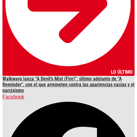
LO ÚLTIMO
Walkways lanza “A Devil's Mist (Fire)”, último adelanto de "A
Reminder", con el que arremeten contra las apariencias vacías y el
narcisismo
Facebook