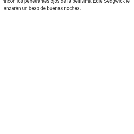
rincón los penetrantes ojos de la bellísima Edie Sedgwick te
lanzarán un beso de buenas noches.