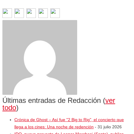
Últimas entradas de Redacción
(
ver
todo
)
Crónica de Ghost – Así fue "2 Big to Rig", el concierto que
llega a los cines: Una noche de redención
- 31 julio 2026
IDO, nuevo proyecto de Leonor Marchesi (Santa), publica