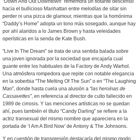
“Down And Out Downtown” rememora un flotante descenso
hacia el bullicioso Manhattan entre melodías de sitar sin
perder ni una pizca de glamour, mientras que la homónima
“Daddy’s Home” adopta un tono más sosegado, aunque hay
por ahí alaridos a lo James Brown y hasta veleidades
operísticas en la senda de Kate Bush.
“Live In The Dream” se trata de una sentida balada sobre
una joven ignorada por la sociedad que encajaría cual
guante entre los habituales de la Factory de Andy Warhol.
Una atmósfera rompedora que repite con notable elegancia
en la soberbia “The Melting Of The Sun” o en “The Laughing
Man”, donde hasta cuela una alusión a
“las heroínas de
Cassavettes”
, en referencia al director de culto fallecido en
1989 de cirrosis. Y las menciones artísticas no se quedan
ahí, pues también el título “Candy Darling” se refiere a la
actriz transexual del mismo nombre que apareciera en la
portada de ‘I Am A Bird Now’ de Antony & The Johnsons.
Y en cuestión de transgresión destacaría del mismo modo