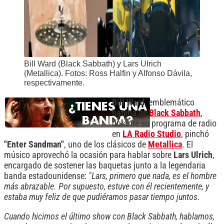
Bill Ward (Black Sabbath) y Lars Ulrich
(Metallica). Fotos: Ross Halfin y Alfonso Dávila,
respectivamente.
Bill Ward
, emblemático
batería de
Black Sabbath
,
durante su programa de radio
en
LA Radio Studio
, pinchó
"Enter Sandman"
, uno de los clásicos de
Metallica
. El
músico aprovechó la ocasión para hablar sobre
Lars Ulrich
,
encargado de sostener las baquetas junto a la legendaria
banda estadounidense:
"Lars, primero que nada, es el hombre
más abrazable. Por supuesto, estuve con él recientemente, y
estaba muy feliz de que pudiéramos pasar tiempo juntos.
Cuando hicimos el último show con Black Sabbath, hablamos,