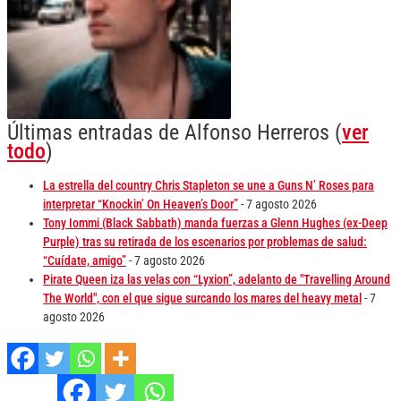
Últimas entradas de Alfonso Herreros
(
ver
todo
)
La estrella del country Chris Stapleton se une a Guns N’ Roses para
interpretar “Knockin’ On Heaven’s Door”
- 7 agosto 2026
Tony Iommi (Black Sabbath) manda fuerzas a Glenn Hughes (ex-Deep
Purple) tras su retirada de los escenarios por problemas de salud:
“Cuídate, amigo”
- 7 agosto 2026
Pirate Queen iza las velas con “Lyxion”, adelanto de "Travelling Around
The World", con el que sigue surcando los mares del heavy metal
- 7
agosto 2026