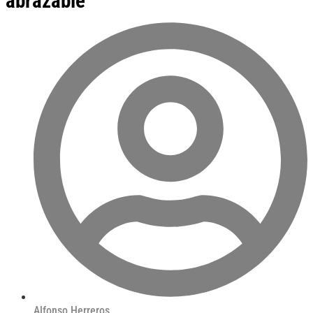
abrazable "
Alfonso Herreros