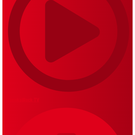
MariskalRock TV