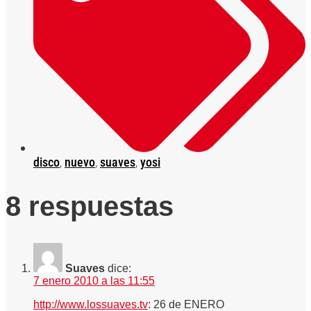
disco
,
nuevo
,
suaves
,
yosi
8 respuestas
Suaves
dice:
7 enero 2010 a las 11:55
http://www.lossuaves.tv
: 26 de ENERO