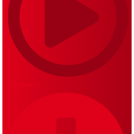
MariskalRock TV