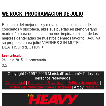
WE ROCK: PROGRAMACIÓN DE JULIO
El templo del mejor rock y metal de la capital, sala de
conciertos y discoteca, abre sus puertas en pleno verano
madrileño para que el calor no nos impida disfrutar de las
mejores dentelladas de nuestros géneros favorito. ¡Aquí va
su propuesta para julio! VIERNES 3 IN MUTE +
DEATHSURRECTION +
Leer artículo
26 junio 2015
1 comentario
Copyright © 1997-2026 MariskalRock.com® Todos los
derechos reservados.
Aviso Legal
|
Política de Privacidad
|
Política de cookies
|
Política de Privacidad Redes sociales
| Art by
Publiup.