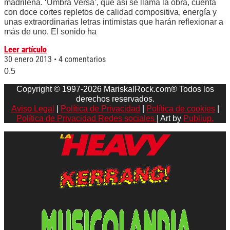
madrileña. ‘Umbra Versa’, que así se llama la obra, cuenta
con doce cortes repletos de calidad compositiva, energía y
unas extraordinarias letras intimistas que harán reflexionar a
más de uno. El sonido ha
Leer artículo
30 enero 2013
4 comentarios
Copyright © 1997-2026 MariskalRock.com® Todos los
derechos reservados.
Aviso Legal
|
Política de Privacidad
|
Política de cookies
|
Política de Privacidad Redes sociales
| Art by
Publiup.