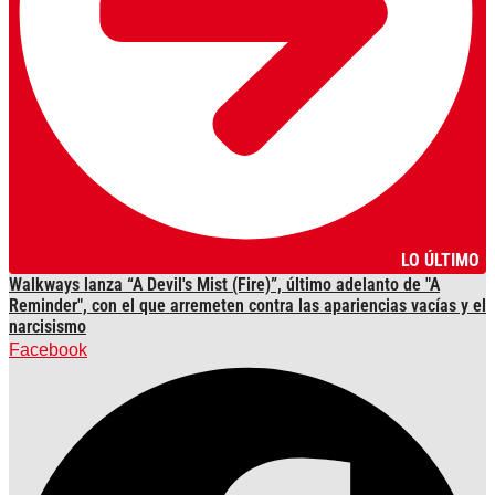
LO ÚLTIMO
Walkways lanza “A Devil's Mist (Fire)”, último adelanto de "A
Reminder", con el que arremeten contra las apariencias vacías y el
narcisismo
Facebook