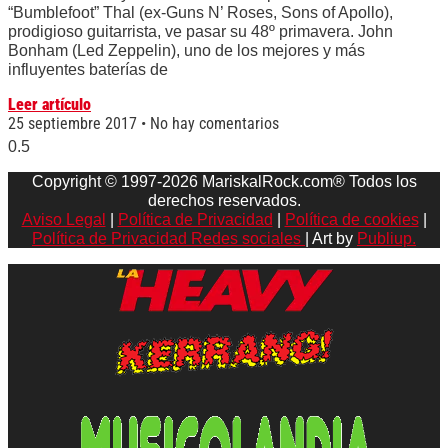
“Bumblefoot” Thal (ex-Guns N’ Roses, Sons of Apollo),
prodigioso guitarrista, ve pasar su 48º primavera. John
Bonham (Led Zeppelin), uno de los mejores y más
influyentes baterías de
Leer artículo
25 septiembre 2017
No hay comentarios
Copyright © 1997-2026 MariskalRock.com® Todos los
derechos reservados.
Aviso Legal
|
Política de Privacidad
|
Política de cookies
|
Política de Privacidad Redes sociales
| Art by
Publiup.