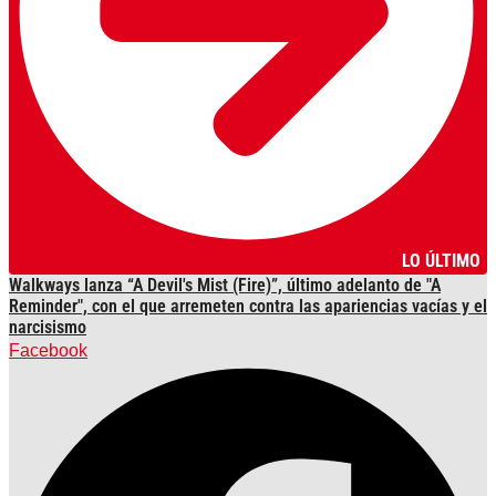
LO ÚLTIMO
Walkways lanza “A Devil's Mist (Fire)”, último adelanto de "A
Reminder", con el que arremeten contra las apariencias vacías y el
narcisismo
Facebook