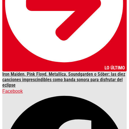
LO ÚLTIMO
Iron Maiden, Pink Floyd, Metallica, Soundgarden o Sôber: las diez
canciones imprescindibles como banda sonora para disfrutar del
eclipse
Facebook