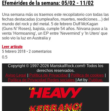
Efemérides de la semana: 05/02 - 11/02
Una semana más os traemos este recopilatorio con todas las
fechas destacadas (cumpleaños, muertes, reediciones…) del
mundo del rock y del metal. 5 de febrero Duff McKagan
(Guns N’ Roses), bajista, cumple 54 años. Nirvana puso a la
venta 'Hormoaning', un EP entre 'Nevermind' y 'In Utero' que
solo vio la luz en Australia y
Leer artículo
5 febrero 2018
2 comentarios
Copyright © 1997-2026 MariskalRock.com® Todos los
derechos reservados.
Aviso Legal
|
Política de Privacidad
|
Política de cookies
|
Política de Privacidad Redes sociales
| Art by
Publiup.