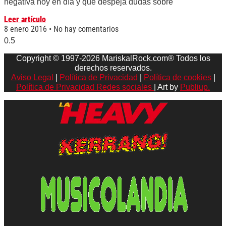
negativa hoy en día y que despeja dudas sobre
Leer artículo
8 enero 2016
No hay comentarios
Copyright © 1997-2026 MariskalRock.com® Todos los
derechos reservados.
Aviso Legal
|
Política de Privacidad
|
Política de cookies
|
Política de Privacidad Redes sociales
| Art by
Publiup.