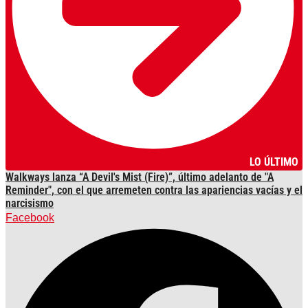
LO ÚLTIMO
Walkways lanza “A Devil's Mist (Fire)”, último adelanto de "A
Reminder", con el que arremeten contra las apariencias vacías y el
narcisismo
Facebook