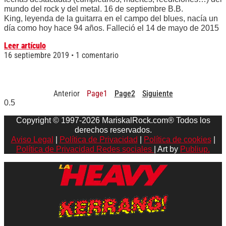
mundo del rock y del metal. 16 de septiembre B.B.
King, leyenda de la guitarra en el campo del blues, nacía un
día como hoy hace 94 años. Falleció el 14 de mayo de 2015
Leer artículo
16 septiembre 2019
1 comentario
Anterior
Page
1
Page
2
Siguiente
Copyright © 1997-2026 MariskalRock.com® Todos los
derechos reservados.
Aviso Legal
|
Política de Privacidad
|
Política de cookies
|
Política de Privacidad Redes sociales
| Art by
Publiup.