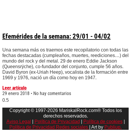
Efemérides de la semana: 29/01 - 04/02
Una semana más os traemos este recopilatorio con todas las
fechas destacadas (cumpleaños, muertes, reediciones…) del
mundo del rock y del metal. 29 de enero Eddie Jackson
(Queensrÿche), co-fundador del conjunto, cumple 56 años.
David Byron (ex-Uriah Heep), vocalista de la formación entre
1969 y 1976, nació un día como hoy en 1947.
Leer artículo
29 enero 2018
No hay comentarios
Copyright © 1997-2026 MariskalRock.com® Todos los
derechos reservados.
Aviso Legal
|
Política de Privacidad
|
Política de cookies
|
Política de Privacidad Redes sociales
| Art by
Publiup.