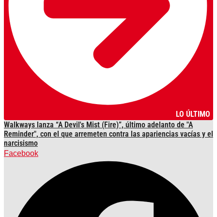
LO ÚLTIMO
Walkways lanza “A Devil's Mist (Fire)”, último adelanto de "A
Reminder", con el que arremeten contra las apariencias vacías y el
narcisismo
Facebook