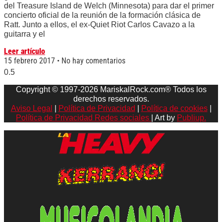
del Treasure Island de Welch (Minnesota) para dar el primer
concierto oficial de la reunión de la formación clásica de
Ratt. Junto a ellos, el ex-Quiet Riot Carlos Cavazo a la
guitarra y el
Leer artículo
15 febrero 2017
No hay comentarios
Copyright © 1997-2026 MariskalRock.com® Todos los
derechos reservados.
Aviso Legal
|
Política de Privacidad
|
Política de cookies
|
Política de Privacidad Redes sociales
| Art by
Publiup.