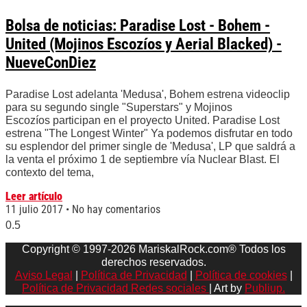
Bolsa de noticias: Paradise Lost - Bohem -
United (Mojinos Escozíos y Aerial Blacked) -
NueveConDiez
Paradise Lost adelanta 'Medusa', Bohem estrena videoclip
para su segundo single "Superstars" y Mojinos
Escozíos participan en el proyecto United. Paradise Lost
estrena "The Longest Winter" Ya podemos disfrutar en todo
su esplendor del primer single de 'Medusa', LP que saldrá a
la venta el próximo 1 de septiembre vía Nuclear Blast. El
contexto del tema,
Leer artículo
11 julio 2017
No hay comentarios
Copyright © 1997-2026 MariskalRock.com® Todos los
derechos reservados.
Aviso Legal
|
Política de Privacidad
|
Política de cookies
|
Política de Privacidad Redes sociales
| Art by
Publiup.