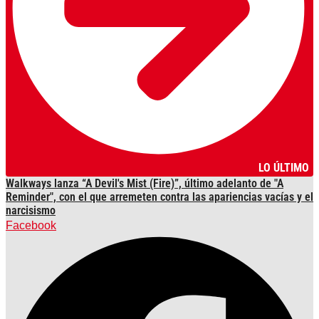
LO ÚLTIMO
Walkways lanza “A Devil's Mist (Fire)”, último adelanto de "A
Reminder", con el que arremeten contra las apariencias vacías y el
narcisismo
Facebook