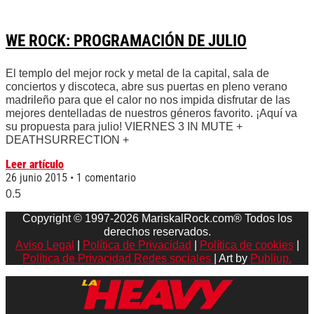
WE ROCK: PROGRAMACIÓN DE JULIO
El templo del mejor rock y metal de la capital, sala de
conciertos y discoteca, abre sus puertas en pleno verano
madrileño para que el calor no nos impida disfrutar de las
mejores dentelladas de nuestros géneros favorito. ¡Aquí va
su propuesta para julio! VIERNES 3 IN MUTE +
DEATHSURRECTION +
Leer artículo
26 junio 2015
1 comentario
Copyright © 1997-2026 MariskalRock.com® Todos los
derechos reservados.
Aviso Legal
|
Política de Privacidad
|
Política de cookies
|
Política de Privacidad Redes sociales
| Art by
Publiup.