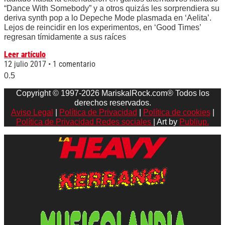
“Dance With Somebody” y a otros quizás les sorprendiera su
deriva synth pop a lo Depeche Mode plasmada en ‘Aelita’.
Lejos de reincidir en los experimentos, en ‘Good Times’
regresan tímidamente a sus raíces
Leer artículo
12 julio 2017
1 comentario
Copyright © 1997-2026 MariskalRock.com® Todos los
derechos reservados.
Aviso Legal
|
Política de Privacidad
|
Política de cookies
|
Política de Privacidad Redes sociales
| Art by
Publiup.