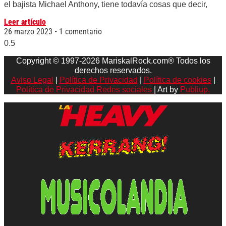
el bajista Michael Anthony, tiene todavía cosas que decir,
Leer artículo
26 marzo 2023
1 comentario
Copyright © 1997-2026 MariskalRock.com® Todos los
derechos reservados.
Aviso Legal
|
Política de Privacidad
|
Política de cookies
|
Política de Privacidad Redes sociales
| Art by
Publiup.