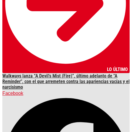
LO ÚLTIMO
Walkways lanza “A Devil's Mist (Fire)”, último adelanto de "A
Reminder", con el que arremeten contra las apariencias vacías y el
narcisismo
Facebook