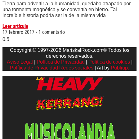
Tierra para advertir a la humanidad, quedaba atrapado por
una tormenta magnética y se convertía en hierro. Tal
increíble historia podría ser la de la misma vida
Leer artículo
17 febrero 2017
1 comentario
Copyright © 1997-2026 MariskalRock.com® Todos los
derechos reservados.
Aviso Legal
|
Política de Privacidad
|
Política de cookies
|
Política de Privacidad Redes sociales
| Art by
Publiup.