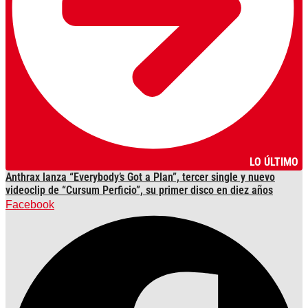
LO ÚLTIMO
Anthrax lanza “Everybody’s Got a Plan”, tercer single y nuevo
videoclip de “Cursum Perficio”, su primer disco en diez años
Facebook