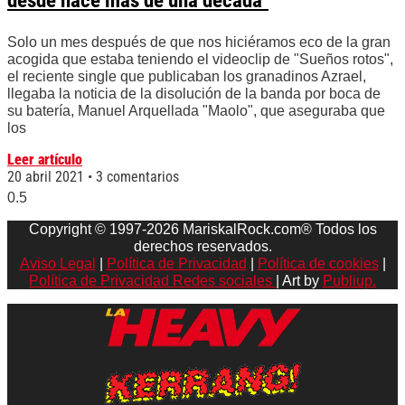
desde hace más de una década"
Solo un mes después de que nos hiciéramos eco de la gran
acogida que estaba teniendo el videoclip de "Sueños rotos",
el reciente single que publicaban los granadinos Azrael,
llegaba la noticia de la disolución de la banda por boca de
su batería, Manuel Arquellada "Maolo", que aseguraba que
los
Leer artículo
20 abril 2021
3 comentarios
Copyright © 1997-2026 MariskalRock.com® Todos los
derechos reservados.
Aviso Legal
|
Política de Privacidad
|
Política de cookies
|
Política de Privacidad Redes sociales
| Art by
Publiup.