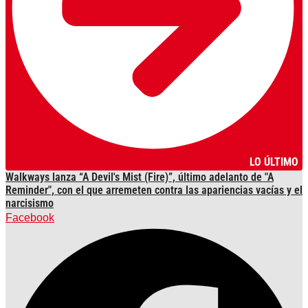
LO ÚLTIMO
Walkways lanza “A Devil's Mist (Fire)”, último adelanto de "A
Reminder", con el que arremeten contra las apariencias vacías y el
narcisismo
Facebook