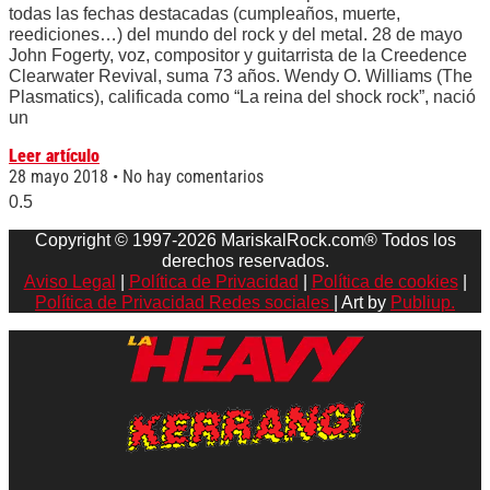
todas las fechas destacadas (cumpleaños, muerte,
reediciones…) del mundo del rock y del metal. 28 de mayo
John Fogerty, voz, compositor y guitarrista de la Creedence
Clearwater Revival, suma 73 años. Wendy O. Williams (The
Plasmatics), calificada como “La reina del shock rock”, nació
un
Leer artículo
28 mayo 2018
No hay comentarios
Copyright © 1997-2026 MariskalRock.com® Todos los
derechos reservados.
Aviso Legal
|
Política de Privacidad
|
Política de cookies
|
Política de Privacidad Redes sociales
| Art by
Publiup.