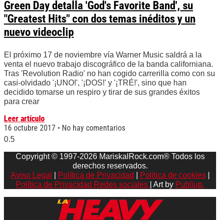
Green Day detalla 'God's Favorite Band', su
"Greatest Hits" con dos temas inéditos y un
nuevo videoclip
El próximo 17 de noviembre vía Warner Music saldrá a la
venta el nuevo trabajo discográfico de la banda californiana.
Tras 'Revolution Radio' no han cogido carrerilla como con su
casi-olvidado '¡UNO!', '¡DOS!' y '¡TRÉ!', sino que han
decidido tomarse un respiro y tirar de sus grandes éxitos
para crear
Leer artículo
16 octubre 2017
No hay comentarios
Copyright © 1997-2026 MariskalRock.com® Todos los
derechos reservados.
Aviso Legal
|
Política de Privacidad
|
Política de cookies
|
Política de Privacidad Redes sociales
| Art by
Publiup.