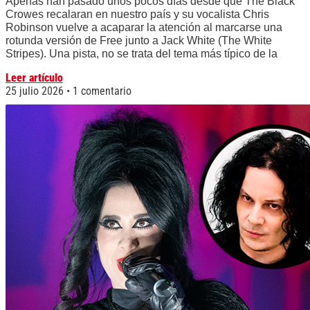
Apenas han pasado unos pocos días desde que The Black
Crowes recalaran en nuestro país y su vocalista Chris
Robinson vuelve a acaparar la atención al marcarse una
rotunda versión de Free junto a Jack White (The White
Stripes). Una pista, no se trata del tema más típico de la
Leer artículo
25 julio 2026
1 comentario