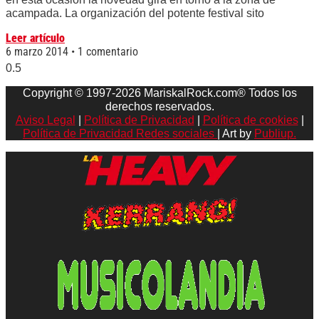
acampada. La organización del potente festival sito
Leer artículo
6 marzo 2014
1 comentario
Copyright © 1997-2026 MariskalRock.com® Todos los
derechos reservados.
Aviso Legal
|
Política de Privacidad
|
Política de cookies
|
Política de Privacidad Redes sociales
| Art by
Publiup.