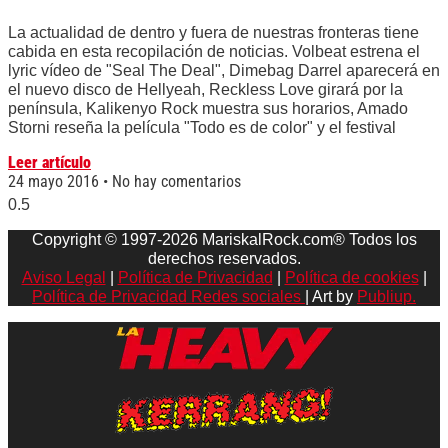
La actualidad de dentro y fuera de nuestras fronteras tiene
cabida en esta recopilación de noticias. Volbeat estrena el
lyric vídeo de "Seal The Deal", Dimebag Darrel aparecerá en
el nuevo disco de Hellyeah, Reckless Love girará por la
península, Kalikenyo Rock muestra sus horarios, Amado
Storni reseña la película "Todo es de color" y el festival
Leer artículo
24 mayo 2016
No hay comentarios
Copyright © 1997-2026 MariskalRock.com® Todos los
derechos reservados.
Aviso Legal
|
Política de Privacidad
|
Política de cookies
|
Política de Privacidad Redes sociales
| Art by
Publiup.