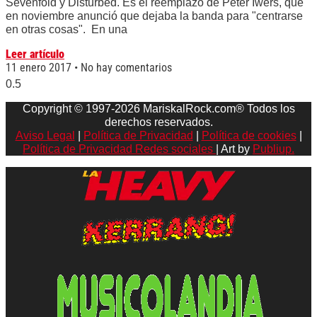
Sevenfold y Disturbed. Es el reemplazo de Peter Iwers, que
en noviembre anunció que dejaba la banda para "centrarse
en otras cosas". En una
Leer artículo
11 enero 2017
No hay comentarios
Copyright © 1997-2026 MariskalRock.com® Todos los
derechos reservados.
Aviso Legal
|
Política de Privacidad
|
Política de cookies
|
Política de Privacidad Redes sociales
| Art by
Publiup.