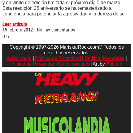
y en vinilo de edición limitada el próximo día 5 de marzo.
Esta reedición 25 aniversario se ha remasterizado a
conciencia para potenciar la agresividad y la dureza de su
Leer artículo
15 febrero 2012
No hay comentarios
Copyright © 1997-2026 MariskalRock.com® Todos los
derechos reservados.
Aviso Legal
|
Política de Privacidad
|
Política de cookies
|
Política de Privacidad Redes sociales
| Art by
Publiup.