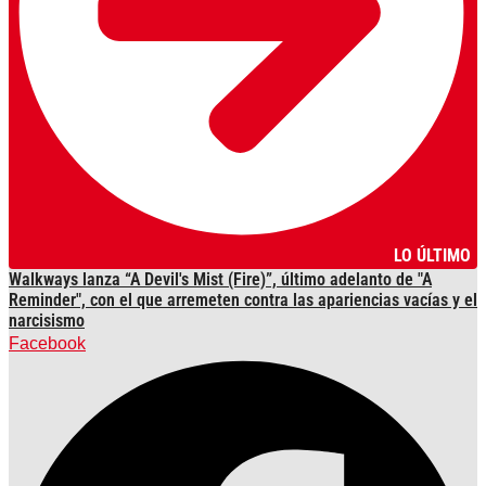
LO ÚLTIMO
Walkways lanza “A Devil's Mist (Fire)”, último adelanto de "A
Reminder", con el que arremeten contra las apariencias vacías y el
narcisismo
Facebook