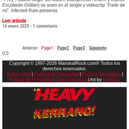
Escobedo (Sôber) se unen en el single y videoclip "Parte de
mí", Infected Rain presenta
Leer artículo
16 enero 2025
1 comentario
Anterior
Page
1
Page
2
Page
3
Siguiente
Copyright © 1997-2026 MariskalRock.com® Todos los
derechos reservados.
Aviso Legal
|
Política de Privacidad
|
Política de cookies
|
Política de Privacidad Redes sociales
| Art by
Publiup.