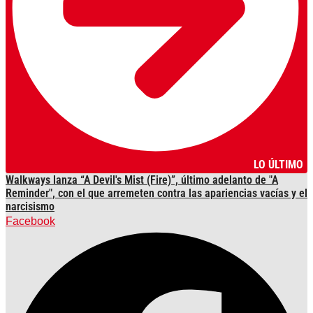
LO ÚLTIMO
Walkways lanza “A Devil's Mist (Fire)”, último adelanto de "A
Reminder", con el que arremeten contra las apariencias vacías y el
narcisismo
Facebook