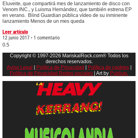
Eluveite, que compartirá mes de lanzamiento de disco con
Venom INC., y Luisma Hernández, que también estrena EP
en verano. Blind Guardian pública vídeo de su inminente
lanzamiento Menos de un mes queda
Leer artículo
12 junio 2017
1 comentario
Copyright © 1997-2026 MariskalRock.com® Todos los
derechos reservados.
Aviso Legal
|
Política de Privacidad
|
Política de cookies
|
Política de Privacidad Redes sociales
| Art by
Publiup.