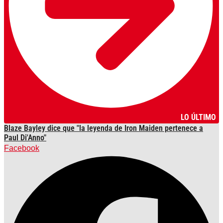
LO ÚLTIMO
Blaze Bayley dice que "la leyenda de Iron Maiden pertenece a
Paul Di'Anno"
Facebook