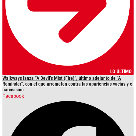
LO ÚLTIMO
Walkways lanza “A Devil's Mist (Fire)”, último adelanto de "A
Reminder", con el que arremeten contra las apariencias vacías y el
narcisismo
Facebook