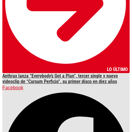
LO ÚLTIMO
Anthrax lanza “Everybody’s Got a Plan”, tercer single y nuevo
videoclip de “Cursum Perficio”, su primer disco en diez años
Facebook