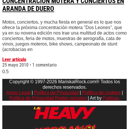
CONCENTRACIÓN MOTERA Y CONCIERTOS EN
ARANDA DE DUERO
Motos, conciertos, y mucha fiesta en general es lo que nos
ofrece la próxima concentración motera "Dos Leones", que
ya en su novena edición nos trae una multitud de actos como
conciertos, feria de motos, muestras de aerografía, cata de
vinos, juegos moteros, bike shows, campeonato de stunt
(acrobacias en
Leer artículo
25 mayo 2010
1 comentario
Copyright © 1997-2026 MariskalRock.com® Todos los
derechos reservados.
Aviso Legal
|
Política de Privacidad
|
Política de cookies
|
Política de Privacidad Redes sociales
| Art by
Publiup.