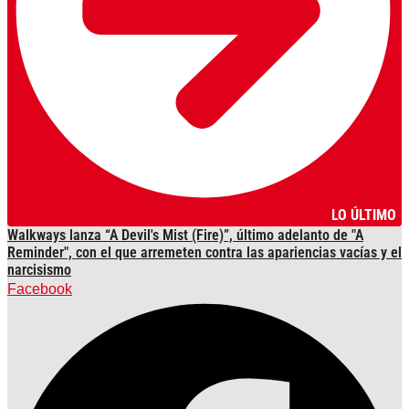
LO ÚLTIMO
Walkways lanza “A Devil's Mist (Fire)”, último adelanto de "A
Reminder", con el que arremeten contra las apariencias vacías y el
narcisismo
Facebook