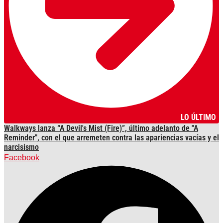
LO ÚLTIMO
Walkways lanza “A Devil's Mist (Fire)”, último adelanto de "A
Reminder", con el que arremeten contra las apariencias vacías y el
narcisismo
Facebook