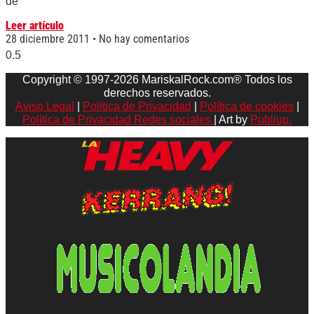
de
Leer artículo
28 diciembre 2011
No hay comentarios
Copyright © 1997-2026 MariskalRock.com® Todos los
derechos reservados.
Aviso Legal
|
Política de Privacidad
|
Política de cookies
|
Política de Privacidad Redes sociales
| Art by
Publiup.