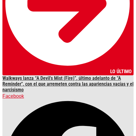
LO ÚLTIMO
Walkways lanza “A Devil's Mist (Fire)”, último adelanto de "A
Reminder", con el que arremeten contra las apariencias vacías y el
narcisismo
Facebook