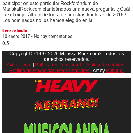
participar en este particular Rockferéndum de
MariskalRock.com planteándoos una nueva pregunta: ¿Cuál
fue el mejor álbum de fuera de nuestras fronteras de 2016?
Los nominados no los hemos elegido en la
Leer artículo
10 enero 2017
No hay comentarios
Copyright © 1997-2026 MariskalRock.com® Todos los
derechos reservados.
Aviso Legal
|
Política de Privacidad
|
Política de cookies
|
Política de Privacidad Redes sociales
| Art by
Publiup.