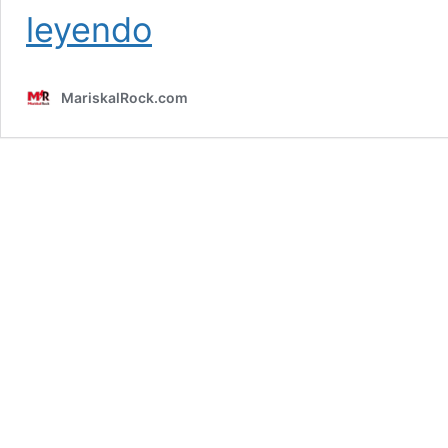
Crítica
leyendo
de
Sixstrings:
No
MariskalRock.com
Future